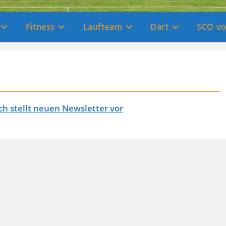
Fitness
Laufteam
Dart
SCO vo
h stellt neuen Newsletter vor