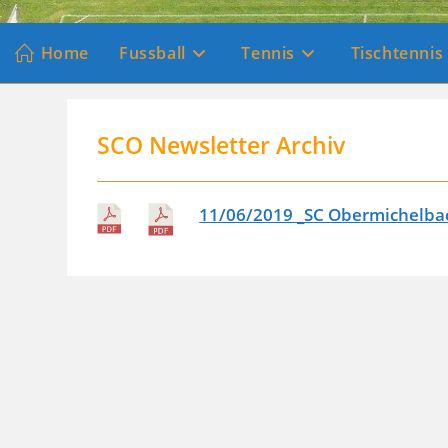
Home
Fussball
Tennis
Tischtennis
SCO Newsletter Archi
v
11/06/2019 _SC Obermichelbac