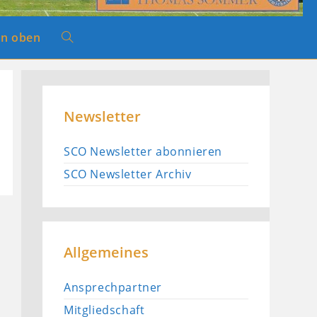
n oben
Website-
Suche
Newsletter
umschalten
SCO Newsletter abonnieren
SCO Newsletter Archiv
Allgemeines
Ansprechpartner
Mitgliedschaft