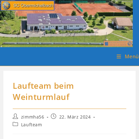
Zum
Inhalt
springen
Menü
Laufteam beim
Weinturmlauf
Beitrags-
Beitrag
zimmha56
22. März 2024
Autor:
veröffentlicht:
Beitrags-
Laufteam
Kategorie: