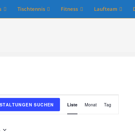
s
Tischtennis
Fitness
Laufteam
V
STALTUNGEN SUCHEN
Liste
Monat
Tag
e
r
a
e
n