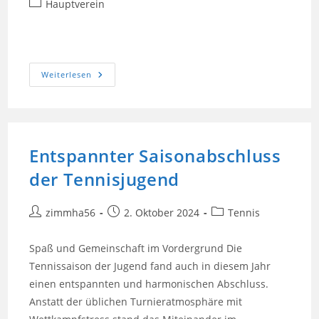
Beitrags-
Hauptverein
Kategorie:
Einladung
Weiterlesen
Zur
JFG
Mitgliederversammlung
Entspannter Saisonabschluss
der Tennisjugend
Beitrags-
Beitrag
Beitrags-
zimmha56
2. Oktober 2024
Tennis
Autor:
veröffentlicht:
Kategorie:
Spaß und Gemeinschaft im Vordergrund Die
Tennissaison der Jugend fand auch in diesem Jahr
einen entspannten und harmonischen Abschluss.
Anstatt der üblichen Turnieratmosphäre mit