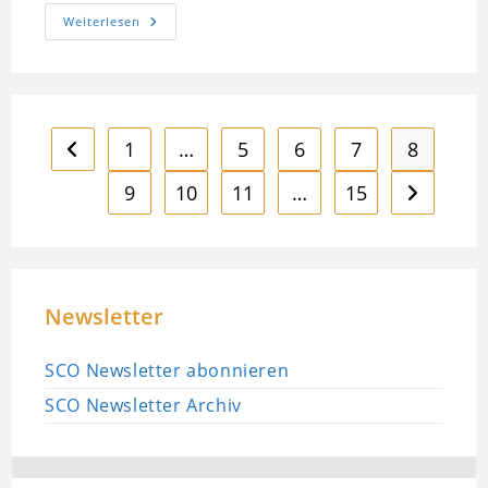
Neuer
Weiterlesen
Rasenmäher
Übergeben
1
…
5
6
7
8
Zur vorherigen Seite
9
10
11
…
15
Zur nächst
Newsletter
SCO Newsletter abonnieren
SCO Newsletter Archiv