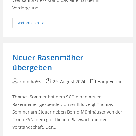
Wettkampfstress stand das Miteinander im
Vordergrund.…
Entspannter
Weiterlesen
Saisonabschluss
Der
Tennisjugend
Neuer Rasenmäher
übergeben
Beitrags-
Beitrag
Beitrags-
zimmha56
29. August 2024
Hauptverein
Autor:
veröffentlicht:
Kategorie:
Thomas Sommer hat dem SCO einen neuen
Rasenmäher gespendet. Unser Bild zeigt Thomas
Sommer am Steuer neben Bernd Mühlhäuser von der
Firma KVN, dem glücklichen Platzwart und der
Vorstandschaft. Der…