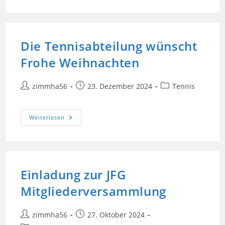
Bei
Der
Tennis
Fackelwanderung
Die Tennisabteilung wünscht
Frohe Weihnachten
Beitrags-
Beitrag
Beitrags-
zimmha56
23. Dezember 2024
Tennis
Autor:
veröffentlicht:
Kategorie:
Die
Weiterlesen
Tennisabteilung
Wünscht
Frohe
Weihnachten
Einladung zur JFG
Mitgliederversammlung
Beitrags-
Beitrag
zimmha56
27. Oktober 2024
Autor:
veröffentlicht: