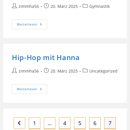
Beitrags-
Beitrag
Beitrags-
zimmha56
20. März 2025
Gymnastik
Autor:
veröffentlicht:
Kategorie:
Beachbody:
Weiterlesen
Fit
Für
Den
Sommer
Hip-Hop mit Hanna
Beitrags-
Beitrag
Beitrags-
zimmha56
20. März 2025
Uncategorized
Autor:
veröffentlicht:
Kategorie:
Hip-
Weiterlesen
Hop
Mit
Hanna
1
…
4
5
6
7
Zur vorherigen Seite