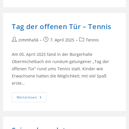
46.
Mitgliederhauptversammlung
Tag der offenen Tür – Tennis
Beitrags-
Beitrag
Beitrags-
zimmha56
7. April 2025
Tennis
Autor:
veröffentlicht:
Kategorie:
Am 05. April 2025 fand in der Bürgerhalle
Obermichelbach ein rundum gelungener „Tag der
offenen Tür“ rund ums Tennis statt. Kinder wie
Erwachsene hatten die Möglichkeit, mit viel Spaß
erste…
Tag
Weiterlesen
Der
Offenen
Tür
–
Tennis