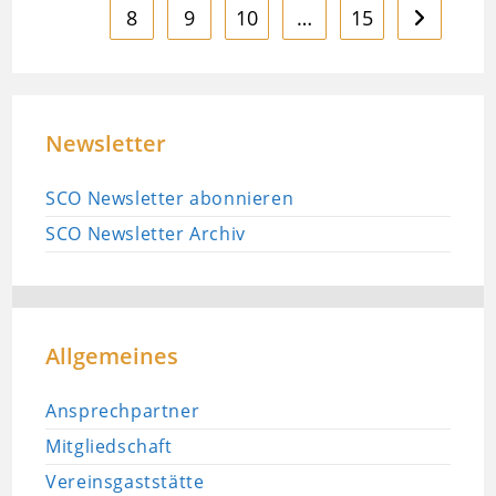
8
9
10
…
15
Zur nächst
Newsletter
SCO Newsletter abonnieren
SCO Newsletter Archiv
Allgemeines
Ansprechpartner
Mitgliedschaft
Vereinsgaststätte