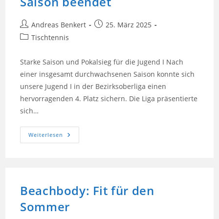
Saison beendet
Beitrags-
Beitrag
Andreas Benkert
25. März 2025
Autor:
veröffentlicht:
Beitrags-
Tischtennis
Kategorie:
Starke Saison und Pokalsieg für die Jugend I Nach
einer insgesamt durchwachsenen Saison konnte sich
unsere Jugend I in der Bezirksoberliga einen
hervorragenden 4. Platz sichern. Die Liga präsentierte
sich…
Saison
Weiterlesen
Beendet
Beachbody: Fit für den
Sommer