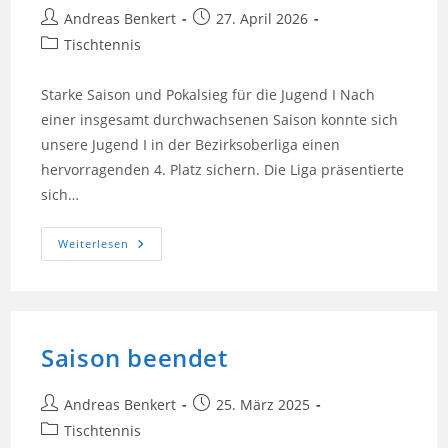
Beitrags-
Beitrag
Andreas Benkert
27. April 2026
Autor:
veröffentlicht:
Beitrags-
Tischtennis
Kategorie:
Starke Saison und Pokalsieg für die Jugend I Nach
einer insgesamt durchwachsenen Saison konnte sich
unsere Jugend I in der Bezirksoberliga einen
hervorragenden 4. Platz sichern. Die Liga präsentierte
sich…
TT
Weiterlesen
Jugend
I
Ist
Bezirkspokalmeister
Saison beendet
Beitrags-
Beitrag
Andreas Benkert
25. März 2025
Autor:
veröffentlicht:
Beitrags-
Tischtennis