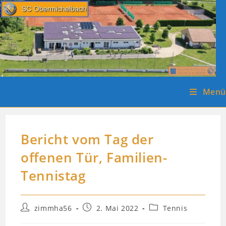
Zum
Inhalt
springen
Menü
Bericht vom Tag der
offenen Tür, Familien-
Tennistag
Beitrags-
Beitrag
Beitrags-
zimmha56
2. Mai 2022
Tennis
Autor:
veröffentlicht:
Kategorie: