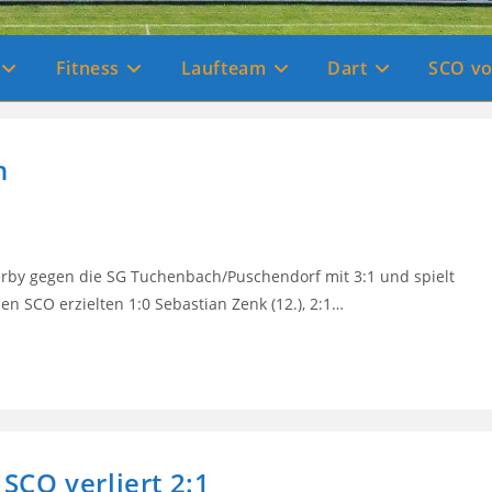
Fitness
Laufteam
Dart
SCO vo
n
rby gegen die SG Tuchenbach/Puschendorf mit 3:1 und spielt
den SCO erzielten 1:0 Sebastian Zenk (12.), 2:1…
 SCO verliert 2:1