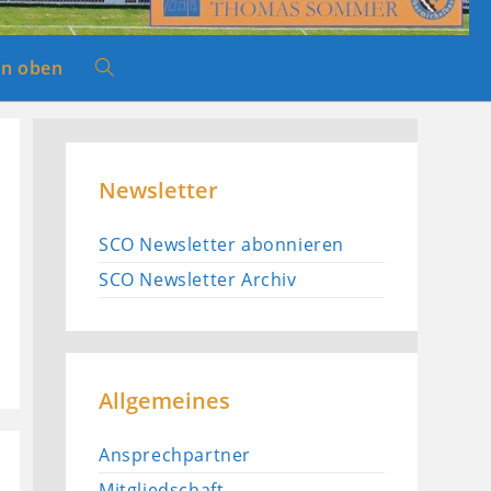
n oben
Website-
Suche
Newsletter
umschalten
SCO Newsletter abonnieren
SCO Newsletter Archiv
Allgemeines
Ansprechpartner
Mitgliedschaft