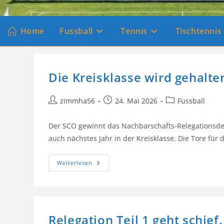
Home
Fussball
Tennis
Tischtennis
Die Kreisklasse wird gehalte
Beitrags-
Beitrag
Beitrags-
zimmha56
24. Mai 2026
Fussball
Autor:
veröffentlicht:
Kategorie:
Der SCO gewinnt das Nachbarschafts-Relegationsde
auch nächstes Jahr in der Kreisklasse. Die Tore für 
Die
Weiterlesen
Kreisklasse
Wird
Gehalten
Relegation Teil 1 geht schief.