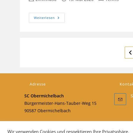
Autor:
veröffentlicht:
Kategorie:
Info-
Weiterlesen
Veranstaltung
Tennis
Traglufthalle
Z
Adresse
Konta
SC Obermichelbach
S
Bürgermeister-Hans-Tauber-Weg 15
90587 Obermichelbach
Wir verwenden Cookies und respektieren Ihre Privatsphäre.