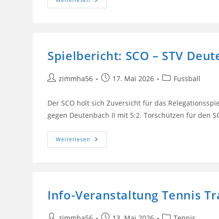
Spieler
Beenden
Karriere
Spielbericht: SCO – STV Deut
Beitrags-
Beitrag
Beitrags-
zimmha56
17. Mai 2026
Fussball
Autor:
veröffentlicht:
Kategorie:
Der SCO holt sich Zuversicht für das Relegationssp
gegen Deutenbach II mit 5:2. Torschützen für den S
Spielbericht:
Weiterlesen
SCO
–
STV
Deutenbach
II
5:2
Info-Veranstaltung Tennis Tr
Beitrags-
Beitrag
Beitrags-
zimmha56
13. Mai 2026
Tennis