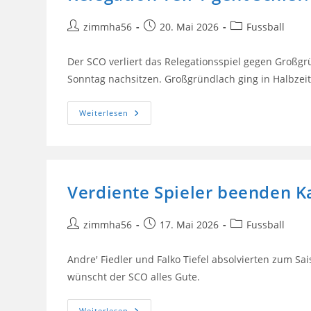
Beitrags-
Beitrag
Beitrags-
zimmha56
20. Mai 2026
Fussball
Autor:
veröffentlicht:
Kategorie:
Der SCO verliert das Relegationsspiel gegen Großg
Sonntag nachsitzen. Großgründlach ging in Halbzei
Relegation
Weiterlesen
Teil
1
Geht
Schief.
SCO
Verliert
2:1
Verdiente Spieler beenden K
Beitrags-
Beitrag
Beitrags-
zimmha56
17. Mai 2026
Fussball
Autor:
veröffentlicht:
Kategorie:
Andre' Fiedler und Falko Tiefel absolvierten zum Sai
wünscht der SCO alles Gute.
Verdiente
Weiterlesen