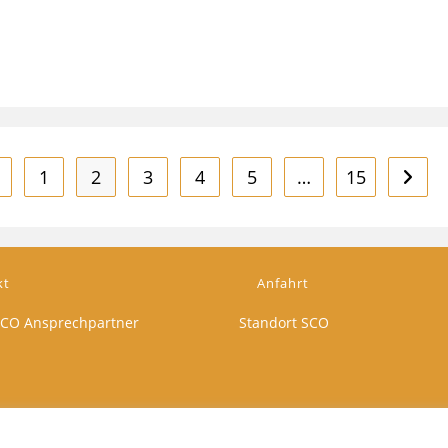
1
2
3
4
5
…
15
ur vorherigen Seite
Zur nä
kt
Anfahrt
CO Ansprechpartner
Standort SCO