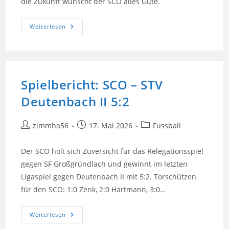
die Zukunft wünscht der SCO alles Gute.
Verdiente
Weiterlesen
Spieler
Beenden
Karriere
Spielbericht: SCO – STV
Deutenbach II 5:2
Beitrags-
Beitrag
Beitrags-
zimmha56
17. Mai 2026
Fussball
Autor:
veröffentlicht:
Kategorie:
Der SCO holt sich Zuversicht für das Relegationsspiel
gegen SF Großgründlach und gewinnt im letzten
Ligaspiel gegen Deutenbach II mit 5:2. Torschützen
für den SCO: 1:0 Zenk, 2:0 Hartmann, 3:0…
Spielbericht:
Weiterlesen
SCO
–