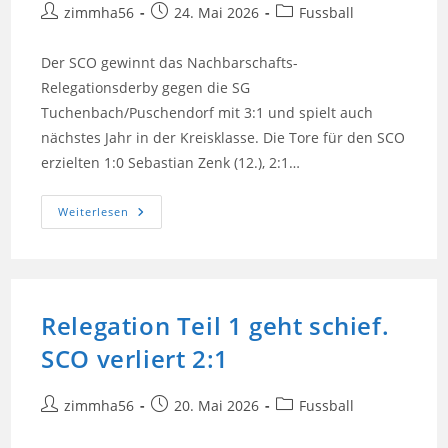
Beitrags-
Beitrag
Beitrags-
zimmha56
24. Mai 2026
Fussball
Autor:
veröffentlicht:
Kategorie:
Der SCO gewinnt das Nachbarschafts-
Relegationsderby gegen die SG
Tuchenbach/Puschendorf mit 3:1 und spielt auch
nächstes Jahr in der Kreisklasse. Die Tore für den SCO
erzielten 1:0 Sebastian Zenk (12.), 2:1…
Die
Weiterlesen
Kreisklasse
Wird
Gehalten
Relegation Teil 1 geht schief.
SCO verliert 2:1
Beitrags-
Beitrag
Beitrags-
zimmha56
20. Mai 2026
Fussball
Autor:
veröffentlicht:
Kategorie: