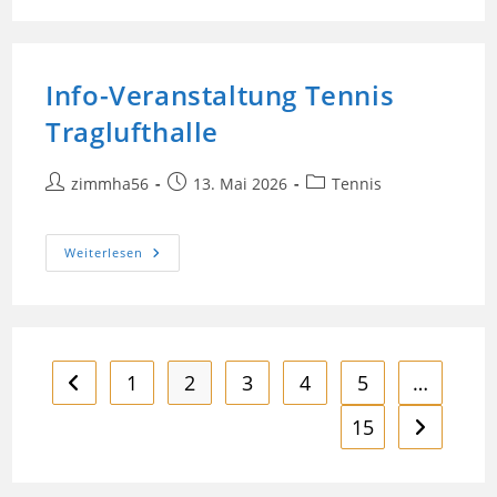
STV
Deutenbach
II
5:2
Info-Veranstaltung Tennis
Traglufthalle
Beitrags-
Beitrag
Beitrags-
zimmha56
13. Mai 2026
Tennis
Autor:
veröffentlicht:
Kategorie:
Info-
Weiterlesen
Veranstaltung
Tennis
Traglufthalle
1
2
3
4
5
…
Zur vorherigen Seite
15
Zur nächst