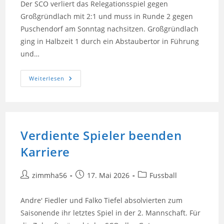
Der SCO verliert das Relegationsspiel gegen
Großgründlach mit 2:1 und muss in Runde 2 gegen
Puschendorf am Sonntag nachsitzen. Großgründlach
ging in Halbzeit 1 durch ein Abstaubertor in Führung
und…
Relegation
Weiterlesen
Teil
1
Geht
Schief.
SCO
Verliert
2:1
Verdiente Spieler beenden
Karriere
Beitrags-
Beitrag
Beitrags-
zimmha56
17. Mai 2026
Fussball
Autor:
veröffentlicht:
Kategorie:
Andre' Fiedler und Falko Tiefel absolvierten zum
Saisonende ihr letztes Spiel in der 2. Mannschaft. Für