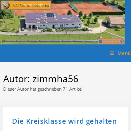
Zum
Inhalt
springen
Menü
Autor:
zimmha56
Dieser Autor hat geschrieben 71 Artikel
Die Kreisklasse wird gehalten